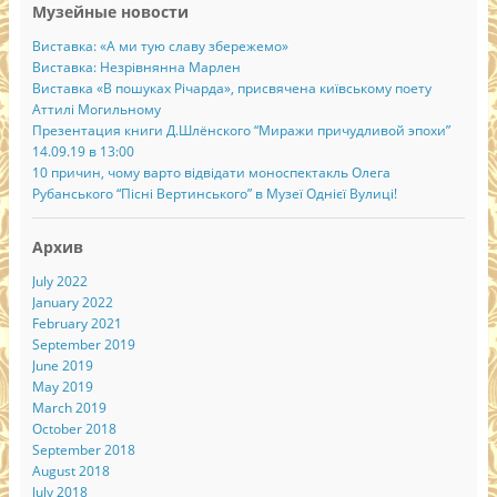
Музейные новости
Виставка: «А ми тую славу збережемо»
Виставка: Незрівнянна Марлен
Виставка «В пошуках Річарда», присвячена київському поету
Аттилі Могильному
Презентация книги Д.Шлёнского “Миражи причудливой эпохи”
14.09.19 в 13:00
10 причин, чому варто відвідати моноспектакль Олега
Рубанського “Пісні Вертинського” в Музеї Однієї Вулиці!
Архив
July 2022
January 2022
February 2021
September 2019
June 2019
May 2019
March 2019
October 2018
September 2018
August 2018
July 2018