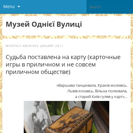
Menu
Музей Однієї Вулиці
MONTHLY ARCHIVES:
JANUARY 2011
Судьба поставлена на карту (карточные
игры в приличном и не совсем
приличном обществе)
«Варшава танцювала, Краків моливсь,
Львів кохавсь, Вільна полювала,
а старий Київ гуляв у карт»…