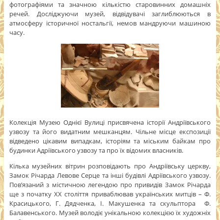
фотографіями та значною кількістю старовинних домашніх
речей. Досліджуючи музей, відвідувачі заглиблюються в
атмосферу історичної ностальгії, немов мандруючи машиною
часу.
Колекція Музею Однієї Вулиці присвячена історії Андріївського
узвозу та його видатним мешканцям. Чільне місце експозиції
відведено цікавим випадкам, історіям та міським байкам про
будинки Адріївського узвозу та про їх відомих власників.
Кілька музейних вітрин розповідають про Андріївську церкву,
Замок Річарда Левове Серце та інші будівлі Адріївського узвозу.
Пов’язаний з містичною легендою про привидів Замок Річарда
ще з початку ХХ століття приваблював українських митців – Ф.
Красицького, Г. Дядченка, І. Макушенка та скульптора Ф.
Балавенського. Музей володіє унікальною колекцією їх художніх