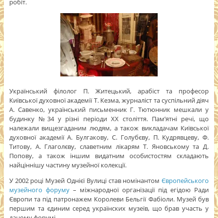
робіт.
Український філолог П. Житецький, арабіст та професор
Київської духовної академії Т. Кезма, журналіст та суспільний діяч
А. Савенко, український письменник Г. Тютюнник мешкали у
будинку №34 у різні періоди ХХ століття. Пам’ятні речі, що
належали вищезгаданим людям, а також викладачам Київської
духовної академії А. Булгакову, С. Голубєву, П. Кудрявцеву, Ф.
Титову, А. Глаголєву, славетним лікарям Т. Яновському та Д.
Попову, а також іншим видатним особистостям складають
найціннішу частину музейної колекції.
У 2002 році Музей Однієї Вулиці став номінантом
Європейського
музейного форуму
– міжнародної організації під егідою Ради
Європи та під патронажем Королеви Бельгії Фабіоли. Музей був
першим та єдиним серед українских музеїв, що брав участь у
даному форумі.