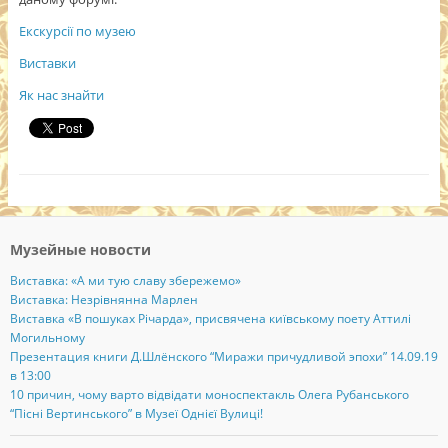
Екскурсії по музею
Виставки
Як нас знайти
Музейные новости
Виставка: «А ми тую славу збережемо»
Виставка: Незрівнянна Марлен
Виставка «В пошуках Річарда», присвячена київському поету Аттилі
Могильному
Презентация книги Д.Шлёнского “Миражи причудливой эпохи” 14.09.19
в 13:00
10 причин, чому варто відвідати моноспектакль Олега Рубанського
“Пісні Вертинського” в Музеї Однієї Вулиці!