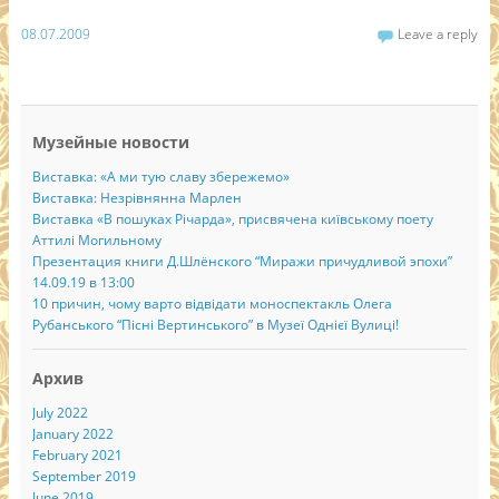
08.07.2009
Leave a reply
Музейные новости
Виставка: «А ми тую славу збережемо»
Виставка: Незрівнянна Марлен
Виставка «В пошуках Річарда», присвячена київському поету
Аттилі Могильному
Презентация книги Д.Шлёнского “Миражи причудливой эпохи”
14.09.19 в 13:00
10 причин, чому варто відвідати моноспектакль Олега
Рубанського “Пісні Вертинського” в Музеї Однієї Вулиці!
Архив
July 2022
January 2022
February 2021
September 2019
June 2019