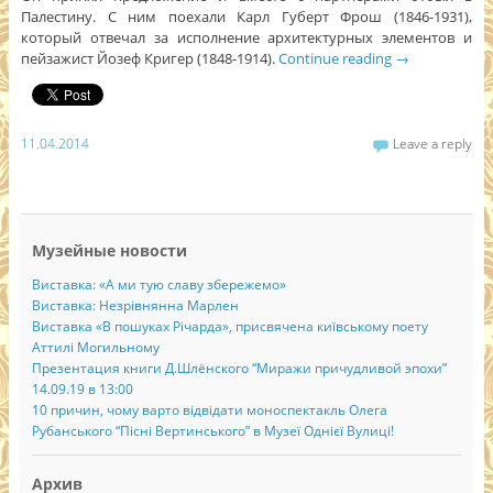
Палестину. С ним поехали Карл Губерт Фрош (1846-1931),
который отвечал за исполнение архитектурных элементов и
пейзажист Йозеф Кригер (1848-1914).
Continue reading
→
11.04.2014
Leave a reply
Музейные новости
Виставка: «А ми тую славу збережемо»
Виставка: Незрівнянна Марлен
Виставка «В пошуках Річарда», присвячена київському поету
Аттилі Могильному
Презентация книги Д.Шлёнского “Миражи причудливой эпохи”
14.09.19 в 13:00
10 причин, чому варто відвідати моноспектакль Олега
Рубанського “Пісні Вертинського” в Музеї Однієї Вулиці!
Архив