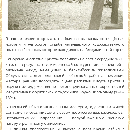
В нашем музее открылась необычная выставка, посвящённая
истории и непростой судьбе легендарного художественного
полотна «Голгофа», которое находилось на Владимирской горке.
Панорама «Распятие Христа» появилась на свет в середине 1880-
х годов в результате коммерческой конкуренции, возникшей в
Мюнхене между немецкими и бельгийскими живописцами.
Обдумывая сюжет для своей дебютной работы, немецкие
мастера решили воссоздать сцену распятия Иисуса Христа в
окружении художественно реконструированных окрестностей
Иерусалима и обратились к художнику Бруно Пигльгейну (1848-
1894).
Б. Пигльгейн был оригинальным мастером, одарённым живой
фантазией и соединившим в своём творчестве два, казалось бы,
несовместимых направления – полуобнажённую женскую
натуру и религиозную живопись.
Он принял предложение и вместе с партнерами отбыл в