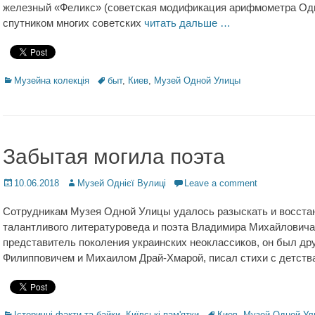
железный «Феликс» (советская модификация арифмометра Одн
спутником многих советских
читать дальше …
Categories
Музейна колекція
Tags
быт
,
Киев
,
Музей Одной Улицы
Забытая могила поэта
Posted
10.06.2018
Author
Музей Однієї Вулиці
Leave a comment
on
Сотрудникам Музея Одной Улицы удалось разыскать и восстан
талантливого литературоведа и поэта Владимира Михайловича 
представитель поколения украинских неоклассиков, он был д
Филипповичем и Михаилом Драй-Хмарой, писал стихи с детств
Categories
Історичні факти та байки
,
Київські пам'ятки
Tags
Киев
,
Музей Одной Ул