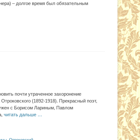
ера) – долгое время был обязательным
овить почти утраченное захоронение
Отроковского (1892-1918). Прекрасный поэт,
ружен с Борисом Лариным, Павлом
а,
читать дальше …
ицы
,
Отроковский