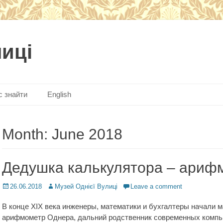
лиці
с знайти
English
Month:
June 2018
Дедушка калькулятора – ариф
Posted
26.06.2018
Author
Музей Однієї Вулиці
Leave a comment
on
В конце XIX века инженеры, математики и бухгалтеры начали м
арифмометр Однера, дальний родственник современных компью