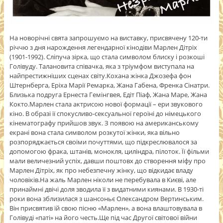
На новорічні свята запрошуємо на виставку, присвячену 120-ти
річчю з дня нарождення легендарної кінодіви Марлен Дітріх
(1901-1992). Сліпуча зірка, що стала символом блиску і розкоші
Голівуду. Талановита співачка, яка з тріумфом виступала на
найпрестижніших сценах світу.Кохана жінка Джозефа фон
Штернберга, Еріха Марії Ремарка, Жана Габена, Френка Сінатри.
Близька подруга Ернеста Гемінгвея, Едіт Піаф, Жана Маре, Жана
Кокто.Марлен стала актрисою нової формації – ери звукового
кіно. В образі її спокусливо-сексуальної героїні до німецького
кінематографу прийшов звук. З появою на американському
екрані вона стала символом розкутої жінки, яка вільно
розпоряджається своїми почуттями, що підкреслювалося за
допомогою фрака, штанів, монокля, циліндра, пілоток. Її фільми
мали величезний успіх, давши поштовх до створення міфу про
Марлен Дітріх, як про небезпечну жінку, що відкидає владу
чоловіків.На жаль Марлен ніколи не перебувала в Києві, але
принаймні двічі доля зводила її з видатними киянами. В 1930-ті
роки вона зблизилася з шансоньє Олександром Вертинським.
Він присвятив їй свою пісню «Марлен», а вона влаштовувала в
Голівуді «паті» на його честь.Ще під час Другої світової війни