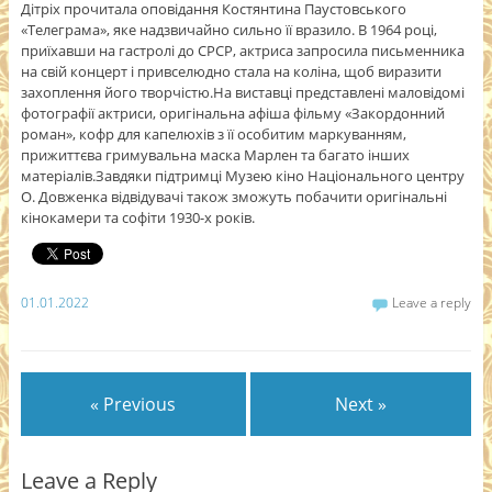
Дітріх прочитала оповідання Костянтина Паустовського
«Телеграма», яке надзвичайно сильно її вразило. В 1964 році,
приїхавши на гастролі до СРСР, актриса запросила письменника
на свій концерт і привселюдно стала на коліна, щоб виразити
захоплення його творчістю.На виставці представлені маловідомі
фотографії актриси, оригінальна афіша фільму «Закордонний
роман», кофр для капелюхів з її особитим маркуванням,
прижиттєва гримувальна маска Марлен та багато інших
матеріалів.Завдяки підтримці Музею кіно Національного центру
О. Довженка відвідувачі також зможуть побачити оригінальні
кінокамери та софіти 1930-х років.
01.01.2022
Leave a reply
« Previous
Next »
Leave a Reply