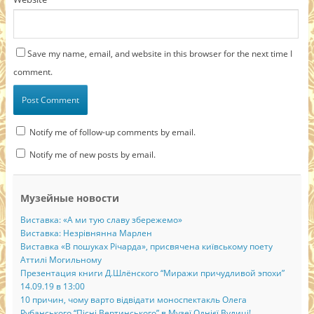
Save my name, email, and website in this browser for the next time I
comment.
Notify me of follow-up comments by email.
Notify me of new posts by email.
Музейные новости
Виставка: «А ми тую славу збережемо»
Виставка: Незрівнянна Марлен
Виставка «В пошуках Річарда», присвячена київському поету
Аттилі Могильному
Презентация книги Д.Шлёнского “Миражи причудливой эпохи”
14.09.19 в 13:00
10 причин, чому варто відвідати моноспектакль Олега
Рубанського “Пісні Вертинського” в Музеї Однієї Вулиці!