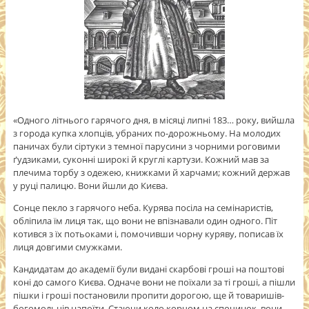
«Одного літнього гарячого дня, в місяці липні 183… року, вийшла
з города купка хлопців, убраних по-дорожньому. На молодих
паничах були сіртуки з темної парусини з чорними роговими
ґудзиками, суконні широкі й круглі картузи. Кожний мав за
плечима торбу з одежею, книжками й харчами; кожний держав
у руці палицю. Вони йшли до Києва.
Сонце пекло з гарячого неба. Курява посіла на семінаристів,
обліпила їм лиця так, що вони не впізнавали один одного. Піт
котився з їх потьоками і, помочивши чорну куряву, пописав їх
лиця довгими смужками.
Кандидатам до академії були видані скарбові гроші на поштові
коні до самого Києва. Одначе вони не поїхали за ті гроші, а пішли
пішки і гроші постановили пропити дорогою, ще й товаришів-
богомольців напоїти. Стаючи коло корчом на спочинок, вони