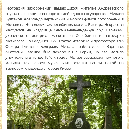
География захоронений выдающихся жителей Андреевского
спуска не ограничена территорией одного государства – Михаил
Булгаков, Александр Вертинский и Борис Ефимов похоронены в
Москве на Новодевичьем кладбище, могила Виктора Некрасова
находится на кладбище Сент-Женевьев-де-Буа под Парижем,
украинского историка Александра Оглоблина и патриарха
Мстислава – в Соединенных Штатах, историка и профессора КДА
Федора Титова в Белграде, Михала Грабовского в Варшаве;
Анатолий Савенко был похоронен в Керчи, но его могила
уничтожена в конце 1940-х годов. Мы же расскажем немного о
могилах тех героев музея, чьи останки нашли покой на
Байковом кладбище в городе Киеве.