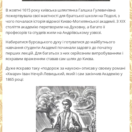
В жовтні 1615 року київська шляхтянка Галшка Гулевичівна
пожертвувала свої маєтності для братської школи на Подолі, з
чого почалася історія відомої Києво-Могилянської академії. З ХІХ
століття академію перетворили на Духовну, а багато її
професорів та спудеїв жили на Андріївському узвозі.
Набиратися бурсацького духу і готуватися до майбутнього
навчання студенти Академії починали задовго до початку
перших лекцій. Для багатьох з них серйозним випробуванням і
яскравим враженням ставав сам шлях до Києва.
Дуже яскраво таку «подорож за наукою» описав у своєму романі
«Хмари» Іван Нечуй-Левицький, який і сам закінчив Академію у
1865 році: