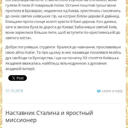
гуляли й пили й товаришів поїли. Останні поштові гроші вони
пропили в Броварах, недалечке од Києва, хрестячись і молячись
до синіх святих київських гір, на котрих біліли церкви й дзвіниці,
блищали проти сонця золоті хрести й бані церков. Хоч далека,
зате ж весела була їм дорога до Києва! Забачивши святий Київ,
вони зареклися більше пити, щоб вступити по-християнській до
святого міста».
Добре погулявши, студенти бралися до навчання, прославивши
свою alma mater. Та при цьому в них назавжди поселявся якийсь
дух свободи та бунтарства, і ще на початку ХХ століття Київська
Академія вважалась найбільш вільнодумною з духовних
академій імперії.
31.10.2018
Leave a reply
Наставник Сталина и яростный
миссионер