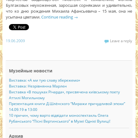
Булгаковых неухоженная, заросшая сорняками и удивительно,
что ко дню рождения Михаила Афансьевича – 15 мая, она не
усыпана цветами.
Continue reading
→
19.06.2009
Leave a reply
Музейные новости
Виставка: «А ми тую славу збережемо»
Виставка: Незрівнянна Марлен
Виставка «В пошуках Річарда», присвячена київському поету
Аттилі Могильному
Презентация книги Д.Шлёнского “Миражи причудливой эпохи”
14.09.19 в 13:00
10 причин, чому варто відвідати моноспектакль Олега
Рубанського “Пісні Вертинського” в Музеї Однієї Вулиці!
Архив