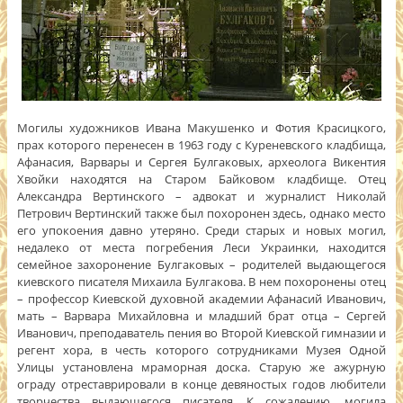
Могилы художников Ивана Макушенко и Фотия Красицкого,
прах которого перенесен в 1963 году с Куреневского кладбища,
Афанасия, Варвары и Сергея Булгаковых, археолога Викентия
Хвойки находятся на Старом Байковом кладбище. Отец
Александра Вертинского – адвокат и журналист Николай
Петрович Вертинский также был похоронен здесь, однако место
его упокоения давно утеряно. Среди старых и новых могил,
недалеко от места погребения Леси Украинки, находится
семейное захоронение Булгаковых – родителей выдающегося
киевского писателя Михаила Булгакова. В нем похоронены отец
– профессор Киевской духовной академии Афанасий Иванович,
мать – Варвара Михайловна и младший брат отца – Сергей
Иванович, преподаватель пения во Второй Киевской гимназии и
регент хора, в честь которого сотрудниками Музея Одной
Улицы установлена мраморная доска. Старую же ажурную
ограду отреставрировали в конце девяностых годов любители
творчества выдающегося писателя. К сожалению, могила