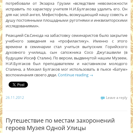
потребовали от Экзарха Грузии «вследствие невозможности
исправить по характеру учителя Н.И.Булгакова удалить его. Он
для нас злой ангел, Мефистофель, возмущающий нашу совесть и
душу постоянными площадными руготнями и инквизиторскими
исследованиями».
Реакцией Св.Синода на забастовку семинаристов было закрытие
учебного заведения на «профилактику». Именно с этого
времени в семинарии стал учиться выпускник Горийского
духовного училища, сын сапожника Сосо Джугашвили (в
будущем Иосиф Сталин). По версии, выдвинутой нашим Музеем,
Н.И.Булгаков был преподавателем и наставником молодого
Сталина, а Михаил Булгаков мог использовать в пьесе «Батум»
воспоминания своего дяди.
Continue reading
→
26.11.2012
Leave a reply
Путешествие по местам захоронений
героев Музея Одной Улицы