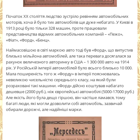
Початок ХХ століття людство зустріло ревінням автомобільних
моторів, хоча й було тих автомобілів ще дуже небагато. У Києві в
1913 році було тільки 328 машин, проте працювали
представництва відомих автомобільних компаній – «Пежо»,
«Фіат», «Форд», «Бенц».
Наймасовішою в світі маркою авто тоді був «Форд», що випустив
близько мільйона автомобілей, але така перевага досягалася за
рахунок величезного авторинку в США – 1 300 000 авто на 1914
рік. У Російській імперії автомобілей було всього близько 10 000.
Мала поширеність того ж «Форду» в імперії пояснювалась
невеликою чисельністю середнього класу, на який були
розраховані такі машини. «Форд» дійсно коштував набагато
дешевше (2000 руб.), ніж європейські автомобілі (5000-17000 руб.)
Але якість його була дещо гіршою, він частіше ламався, тому
багаті люди, які могли дозволити собі автомобіль, зазвичай
обирали дорожчі, але надійніші марки.