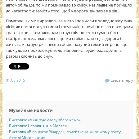
автомобіль їде, то ми помираємо зо сміху. Раз ледве не прийшло
до катастрофи: замість того, щоб у ворота, він заїхав в рів…
Памятаю, як ми вирвались за місто і помчали в холодновату імлу
лісів, як нас огорнула тиша і та­ємничість ночі, потягло пахощами
трав і сосни, з те­мряви нам на зустріч полетіла сумно-біла
скатірть шосе… здавалось, що ми стоїмо на місці, а дорога бі­
жить нам на зустріч і несе з собою пахучий свіжий вітрець, що
так чудово прохоложує чоло, наповняє груди, бадьорить, а
разом і клонить до сну».
01.05.2015
Leave a reply
Музейные новости
Виставка: «А ми тую славу збережемо»
Виставка: Незрівнянна Марлен
Виставка «В пошуках Річарда», присвячена київському поету
Аттилі Могильному