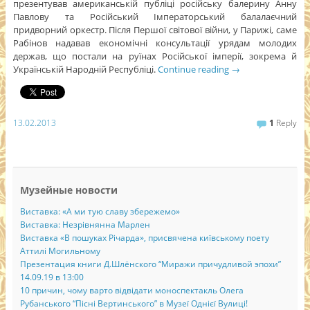
презентував американській публіці російську балерину Анну
Павлову та Російський Імператорський балалаєчний
придворний оркестр. Після Першої світової війни, у Парижі, саме
Рабінов надавав економічні консультації урядам молодих
держав, що постали на руїнах Російської імперії, зокрема й
Українській Народній Республіці.
Continue reading
→
13.02.2013
1
Reply
Музейные новости
Виставка: «А ми тую славу збережемо»
Виставка: Незрівнянна Марлен
Виставка «В пошуках Річарда», присвячена київському поету
Аттилі Могильному
Презентация книги Д.Шлёнского “Миражи причудливой эпохи”
14.09.19 в 13:00
10 причин, чому варто відвідати моноспектакль Олега
Рубанського “Пісні Вертинського” в Музеї Однієї Вулиці!