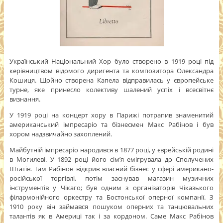
Український Національний Хор було створено в 1919 році під
керівництвом відомого диригента та композитора Олександра
Кошиця. Щойно створена Капела відправилась у європейське
турне, яке принесло колективу шалений успіх і всесвітнє
визнання.
У 1919 році на концерт хору в Парижі потрапив знаменитий
американський імпресаріо та бізнесмен Макс Рабінов і був
хором надзвичайно захоплений.
Майбутній імпресаріо народився в 1877 році, у єврейській родині
в Могилеві. У 1892 році його сім’я емігрувала до Сполучених
Штатів. Там Рабінов відкрив власний бізнес у сфері американо-
російської торгівлі, потім заснував магазин музичних
інструментів у Чікаго; був одним з організаторів Чіказького
філармонійного оркестру та Бостонської оперної компанії. З
1910 року він займався пошуком оперних та танцювальних
талантів як в Америці так і за кордоном. Саме Макс Рабінов