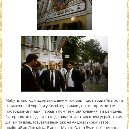
Мабуть, сьогодні здається дивним той факт, що перші п’ять років
Незалежності України у Києві відзначали досить скромно. Не
проводились пишні паради і помпезні святкування, а в цей день,
24 серпня, покладали квіти до пам’ятників видатним українським
діячам та влаштовували вернісаж на Андріївському узвозі,
подібний до Дня міста. В архіві Музею Однієї Вулиці збереглося