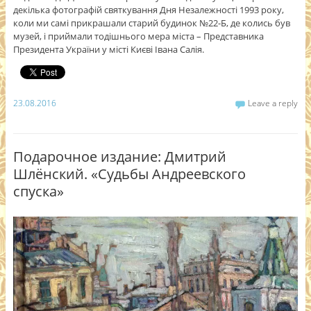
декілька фотографій святкування Дня Незалежності 1993 року,
коли ми самі прикрашали старий будинок №22-Б, де колись був
музей, і приймали тодішнього мера міста – Представника
Президента України у місті Києві Івана Салія.
23.08.2016
Leave a reply
Подарочное издание: Дмитрий
Шлёнский. «Судьбы Андреевского
спуска»
Video
Player