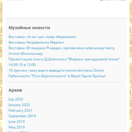
Музейные новости
Виставка: «А ми тую славу збережемо»
Виставка: Незрівнянна Марлен
Виставка «В пошуках Річарда», присвячена київському поету
Аттилі Могильному
Презентация книги Д.Шлёнского “Миражи причудливой эпохи”
14.09.19 в 13:00
10 причин, чому варто відвідати моноспектакль Олега
Рубанського “Пісні Вертинського” в Музеї Однієї Вулиці!
Архив
July 2022
January 2022
February 2021
September 2019
June 2019
May 2019