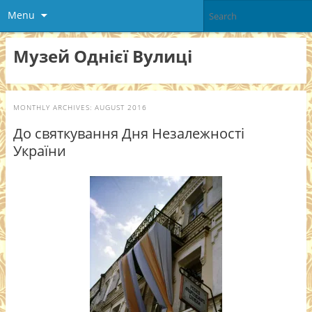
Menu
Музей Однієї Вулиці
MONTHLY ARCHIVES:
AUGUST 2016
До святкування Дня Незалежності
України