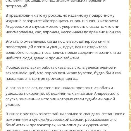
столетия, прошедшего под знаком великих перемен и
потрясений.
В предисловии к этому роскошно изданному подарочному
изданию говорится: «Возвращаясь вновь и вновь к историям
Андреевского спуска, можно с уверенностью сказать, что они
неисчерпаемы, как, впрочем, нескончаем во времени и он сам.
Это стало очевидным, когда после выхода первой книги,
повествующей о жизни улицы, вдруг, как из открытого
волшебного ларца, посыпались новые сведения и возникли из
небытия люди, давно и прочно забытые.
Исследовательская работа оказалась столь увлекательной и
захватывающей, что порою возникало чувство, будто бы и сам
находишься в центре происходящего…
И вот во мгле лет, постепенно начали проявляться облики
ушедших поколений, объединённых зигзагами Андреевского
спуска, жизненные истории которых стали судьбами одной
улицы».
В книге приоткрываются тайны громкого скандала, связанного с
изменениями купола Андреевской церкви, рассказывается о
бомбистах и провокаторах, иконописцах и художниках,
путешественниках и врачах; азартных играх с жизнью,