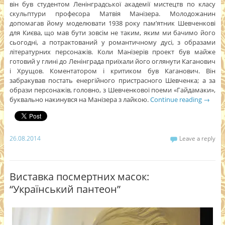
він був студентом Ленінградської академії мистецтв по класу
скульптури професора Матвія Манізера. Молодожанин
допомагав йому моделювати 1938 року пам’ятник Шевченкові
для Києва, що мав бути зовсім не таким, яким ми бачимо його
сьогодні, а потрактований у романтичному дусі, з образами
літературних персонажів. Коли Манізерів проект був майже
готовий у глині до Ленінграда приїхали його оглянути Каганович
і Хрущов. Коментатором і критиком був Каганович. Він
забракував постать енергійного пристрасного Шевченка; а за
образи персонажів, головно, з Шевченкової поеми «Гайдамаки»,
буквально накинувся на Манізера з лайкою.
Continue reading
→
26.08.2014
Leave a reply
Виставка посмертних масок:
“Український пантеон”