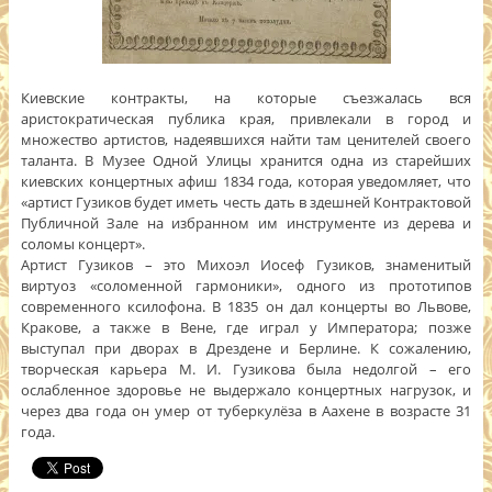
Киевские контракты, на которые съезжалась вся
аристократическая публика края, привлекали в город и
множество артистов, надеявшихся найти там ценителей своего
таланта. В Музее Одной Улицы хранится одна из старейших
киевских концертных афиш 1834 года, которая уведомляет, что
«артист Гузиков будет иметь честь дать в здешней Контрактовой
Публичной Зале на избранном им инструменте из дерева и
соломы концерт».
Артист Гузиков – это Михоэл Иосеф Гузиков, знаменитый
виртуоз «соломенной гармоники», одного из прототипов
современного ксилофона. В 1835 он дал концерты во Львове,
Кракове, а также в Вене, где играл у Императора; позже
выступал при дворах в Дрездене и Берлине. К сожалению,
творческая карьера М. И. Гузикова была недолгой – его
ослабленное здоровье не выдержало концертных нагрузок, и
через два года он умер от туберкулёза в Аахене в возрасте 31
года.