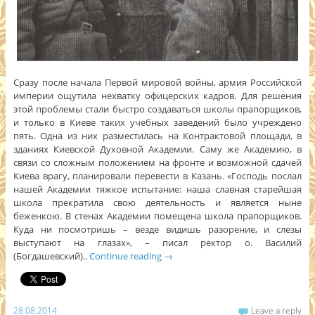
Сразу после начала Первой мировой войны, армия Российской
империи ощутила нехватку офицерских кадров. Для решения
этой проблемы стали быстро создаваться школы прапорщиков,
и только в Киеве таких учебных заведений было учреждено
пять. Одна из них разместилась на Контрактовой площади, в
зданиях Киевской Духовной Академии. Саму же Академию, в
связи со сложным положением на фронте и возможной сдачей
Киева врагу, планировали перевести в Казань. «Господь послал
нашей Академии тяжкое испытание: наша славная старейшая
школа прекратила свою деятельность и является ныне
беженкою. В стенах Академии помещена школа прапорщиков.
Куда ни посмотришь – везде видишь разорение, и слезы
выступают на глазах», – писал ректор о. Василий
(Богдашевский)..
Continue reading
→
28.08.2014
Leave a reply