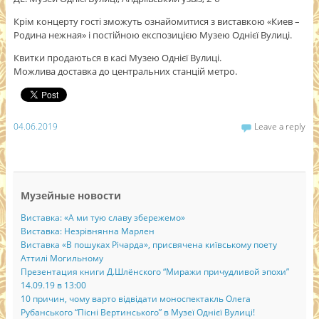
Крім концерту гості зможуть ознайомитися з виставкою «Киев –
Родина нежная» і постійною експозицією Музею Однієї Вулиці.
Квитки продаються в касі Музею Однієї Вулиці.
Можлива доставка до центральних станцій метро.
04.06.2019
Leave a reply
Музейные новости
Виставка: «А ми тую славу збережемо»
Виставка: Незрівнянна Марлен
Виставка «В пошуках Річарда», присвячена київському поету
Аттилі Могильному
Презентация книги Д.Шлёнского “Миражи причудливой эпохи”
14.09.19 в 13:00
10 причин, чому варто відвідати моноспектакль Олега
Рубанського “Пісні Вертинського” в Музеї Однієї Вулиці!