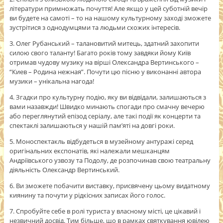
літератури примножать почуття! Але якщо у цей суботній вечір
ви будете на самоті – то на нашому культурному заході зможете
зустрітися з однодумцями та людьми схожих інтересів.
3. Олег Рубанський – талановитий митець, здатний захопити
силою свого таланту! Багато років тому завдяки йому Київ
отримав чудову музику на вірші Олександра Вертинського –
“Киев – Родина нежная”. Почути цю пісню у виконанні автора
музики – унікальна нагода!
4. Згадки про культурну подію, яку ви відвідали, залишаються з
вами назавжди! Швидко минають спогади про смачну вечерю
або переглянутий епізод серіалу, але такі події як концерти та
спектаклі залишаються у нашій пам’яті на довгі роки.
5. Моноспектакль відбудеться в музейному антуражі серед
оригінальних експонатів, які належали мешканцям
Андріївського узвозу та Подолу, де розпочинав свою театральну
діяльність Олександр Вертинський.
6. Ви зможете побачити виставку, присвячену цьому видатному
киянину та почути у рідкісних записах його голос.
7. Спробуйте себе в ролі туриста у власному місті, це цікавий і
незвичний досвід. Тим більше, що в рамках святкування ювілею