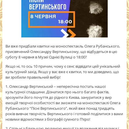
Ви вже придбали квитки на моноспектакль Олега Рубанського,
присвячений Олександру Вертинському, що відбудеться в цю
‪суботу 8 червня‬ в Музеї Однієї Вулиці ‪о 18:00‬?
Якщо ні, то ось 10 причин, чому є сенс відвідати цей унікальний
культурний захід. Якщо у вас вже є квитки, то ми доведемо, що
ви зробили правильний вибір!
1. Олександр Вертинський – непересічна постать нашої
культурної спадщини. Дізнатися про нього багато фактів,
зрозуміти його почуття до рідного Києва, зануритися у вир
емоцій творчої особистості ви зможете на моноспектаклі Олега
Рубанського “Пісні Вертинського”, який вже понад тридцять
років вивчає творчість Вертинського і готовий поділитися з вами
новими відомостями з біографії сумного П’єро!
2. Спільні з близькою людиною емоції та враження від музики і