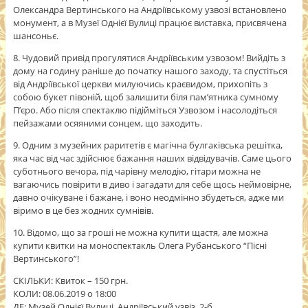
Олександра Вертинського на Андріївському узвозі встановлено
монумент, а в Музеї Однієї Вулиці працює виставка, присвячена
шансоньє.
8. Чудовий привід прогулятися Андріївським узвозом! Вийдіть з
дому на годину раніше до початку нашого заходу, та спустіться
від Андріївської церкви милуючись краєвидом, прихопіть з
собою букет півоній, щоб залишити біля пам’ятника сумному
П’єро. Або після спектаклю підійміться Узвозом і насолодіться
пейзажами осяяними сонцем, що заходить.
9. Одним з музейних раритетів є магічна булгаківська решітка,
яка час від час здійснює бажання наших відвідувачів. Саме цього
суботнього вечора, під чарівну мелодію, гітари можна не
вагаючись повірити в диво і загадати для себе щось неймовірне,
давно очікуване і бажане, і воно неодмінно збудеться, адже ми
віримо в це без жодних сумнівів.
10. Відомо, що за гроші не можна купити щастя, але можна
купити квитки на моноспектакль Олега Рубанського “Пісні
Вертинського”!
СКІЛЬКИ: Квиток – 150 грн.
КОЛИ: ‪08.06.2019 о 18:00‬
ДЕ: Музей Однієї Вулиці, Андріївський узвіз, 2-б