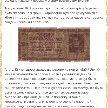
все одно надавали перевагу старим радянським рублям.
Тому в липні 1942 року на території райхскомісаріату України
було введено нові гроші – карбованці. Купюри друкувалися в
Німеччині, а зображувалися на них портрети «щасливих простих
людей» – селян чи робітників.
Анатолій Кузнєцов згадував цю реформу у повісті «Бабій Яр»: «У
меня в кармане была получка, новые украинские деньги.
Советские деньги перестали ходить в один день. Вдруг было
объявлено, что советские деньги недействительны. Вместо них
вышли отпечатанные в Ровно «украинские». По-моему, это была
одна из самых незапутанных денежных реформ в мире:
выбрасывай прежние деньги на помойку, и точка.
Новые деньги отпечатали на очень скверной непрочной
бумаге, с одной стороны — свастика и надписи по-немецки, с