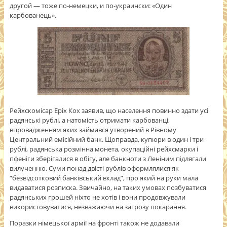
другой — тоже по-немецки, и по-украински: «Один
карбованець».
Рейхскомісар Еріх Кох заявив, що населення повинно здати усі
радянські рублі, а натомість отримати карбованці,
впровадженням яких займався утворений в Рівному
Центральний емісійний банк. Щоправда, купюри в один і три
рублі, радянська розмінна монета, окупаційні рейхсмарки і
пфеніги зберігалися в обігу, але банкноти з Леніним підлягали
вилученню. Суми понад двісті рублів оформлялися як
“безвідсотковий банківський вклад”, про який на руки мала
видаватися розписка. Звичайно, на таких умовах позбуватися
радянських грошей ніхто не хотів і вони продовжували
використовуватися, незважаючи на загрозу покарання.
Поразки німецької армії на фронті також не додавали