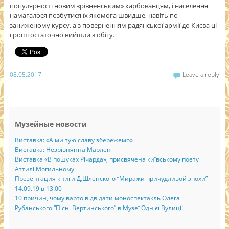
популярності новим «рівненським» карбованцям, і населення
намагалося позбутися їх якомога швидше, навіть по
заниженому курсу, а з поверненням радянської армії до Києва ці
гроші остаточно вийшли з обігу.
08.05.2017
Leave a reply
Музейные новости
Виставка: «А ми тую славу збережемо»
Виставка: Незрівнянна Марлен
Виставка «В пошуках Річарда», присвячена київському поету
Аттилі Могильному
Презентация книги Д.Шлёнского “Миражи причудливой эпохи”
14.09.19 в 13:00
10 причин, чому варто відвідати моноспектакль Олега
Рубанського “Пісні Вертинського” в Музеї Однієї Вулиці!