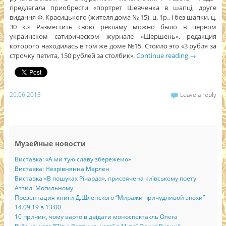
предлагала приобрести «портрет Шевченка в шапці, друге
видання Ф. Красицького (жителя дома № 15), ц. 1р., і без шапки, ц.
30 к.» Разместить свою рекламу можно было в первом
украинском сатирическом журнале «Шершень», редакция
которого находилась в том же доме №15. Стоило это «3 рубля за
строчку петита, 150 рублей за столбик».
Continue reading
→
26.06.2013
Leave a reply
Музейные новости
Виставка: «А ми тую славу збережемо»
Виставка: Незрівнянна Марлен
Виставка «В пошуках Річарда», присвячена київському поету
Аттилі Могильному
Презентация книги Д.Шлёнского “Миражи причудливой эпохи”
14.09.19 в 13:00
10 причин, чому варто відвідати моноспектакль Олега