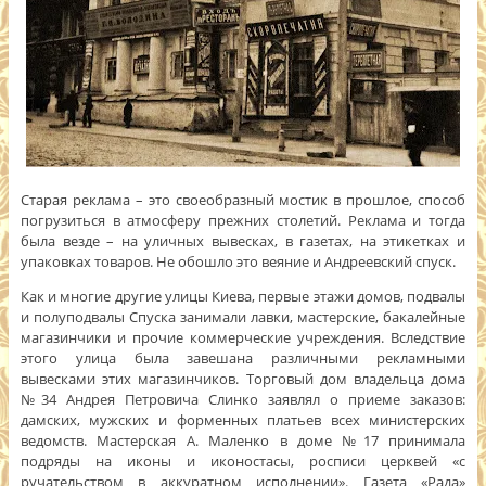
Старая реклама – это своеобразный мостик в прошлое, способ
погрузиться в атмосферу прежних столетий. Реклама и тогда
была везде – на уличных вывесках, в газетах, на этикетках и
упаковках товаров. Не обошло это веяние и Андреевский спуск.
Как и многие другие улицы Киева, первые этажи домов, подвалы
и полуподвалы Спуска занимали лавки, мастерские, бакалейные
магазинчики и прочие коммерческие учреждения. Вследствие
этого улица была завешана различными рекламными
вывесками этих магазинчиков. Торговый дом владельца дома
№34 Андрея Петровича Слинко заявлял о приеме заказов:
дамских, мужских и форменных платьев всех министерских
ведомств. Мастерская А. Маленко в доме №17 принимала
подряды на иконы и иконостасы, росписи церквей «с
ручательством в аккуратном исполнении». Газета «Рада»