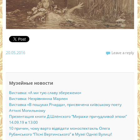
20.05.2016
Leave a reply
Музейные новости
Виставка: «А ми тую славу збережемо»
Виставка: Незрівнянна Марлен
Виставка «В пошуках Річарда», присвячена київському поету
Аттилі Могильному
Презентация книги Д.Шлёнского “Миражи причудливой эпохи”
14.09.19 в 13:00
10 причин, чому варто відвідати моноспектакль Олега
Рубанського “Пісні Вертинського” в Музеї Однієї Вулиці!