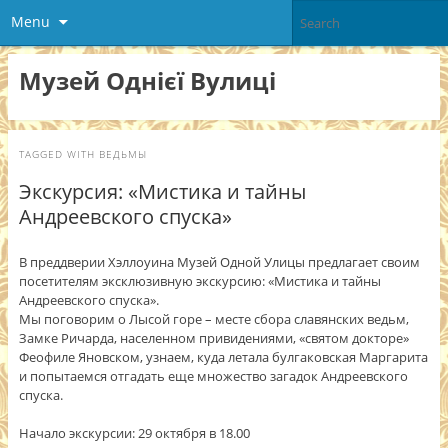
Menu
Музей Однієї Вулиці
TAGGED WITH
ВЕДЬМЫ
Экскурсия: «Мистика и тайны
Андреевского спуска»
В преддверии Хэллоуина Музей Одной Улицы предлагает своим
посетителям эксклюзивную экскурсию: «Мистика и тайны
Андреевского спуска».
Мы поговорим о Лысой горе – месте сбора славянских ведьм,
Замке Ричарда, населенном привидениями, «святом докторе»
Феофиле Яновском, узнаем, куда летала булгаковская Маргарита
и попытаемся отгадать еще множество загадок Андреевского
спуска.
Начало экскурсии: 29 октября в 18.00