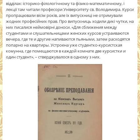
відділах: історико-філологічному та фізико-математичному, і
лекції там читали професори Університету св. Володимира. Курси
пропрацювали вісім років, але їх випускниці не отримували
жодних професійних прав. Про випускниць ходили дикі чутки, на
них писалися неймовірні доноси. «Для сближения между
студентами и слушательницами женских курсов устраиваются
вечера, где те и другие напиваются пьяными, затем расходятся
попарно на квартиры. Устроена уже студентко-курсистская
комунна, где помещаются в каждой комнате две курсистки и
один студент», – стверджувалося в одному з них.