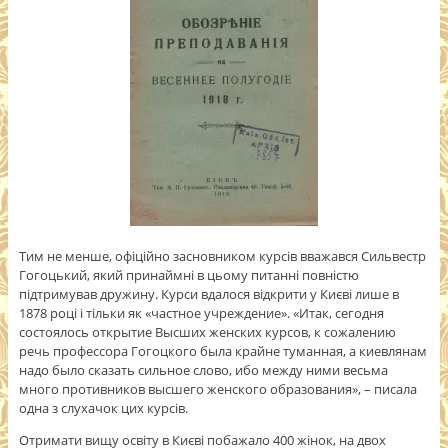
Тим не менше, офіційно засновником курсів вважався Сильвестр
Гогоцький, який принаймні в цьому питанні повністю
підтримував дружину. Курси вдалося відкрити у Києві лише в
1878 році і тільки як «частное учреждение». «Итак, сегодня
состоялось открытие Высших женских курсов, к сожалению
речь профессора Гогоцкого была крайне туманная, а киевлянам
надо было сказать сильное слово, ибо между ними весьма
много противников высшего женского образования», – писала
одна з слухачок цих курсів.
Отримати вищу освіту в Києві побажало 400 жінок, на двох