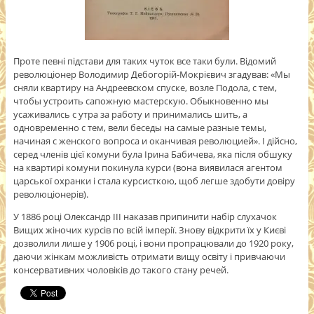
Проте певні підстави для таких чуток все таки були. Відомий
революціонер Володимир Дебогорій-Мокрієвич згадував: «Мы
сняли квартиру на Андреевском спуске, возле Подола, с тем,
чтобы устроить сапожную мастерскую. Обыкновенно мы
усаживались с утра за работу и принимались шить, а
одновременно с тем, вели беседы на самые разные темы,
начиная с женского вопроса и оканчивая революцией». І дійсно,
серед членів цієї комуни була Ірина Бабичева, яка після обшуку
на квартирі комуни покинула курси (вона виявилася агентом
царської охранки і стала курсисткою, щоб легше здобути довіру
революціонерів).
У 1886 році Олександр ІІІ наказав припинити набір слухачок
Вищих жіночих курсів по всій імперії. Знову відкрити їх у Києві
дозволили лише у 1906 році, і вони пропрацювали до 1920 року,
даючи жінкам можливість отримати вищу освіту і привчаючи
консервативних чоловіків до такого стану речей.