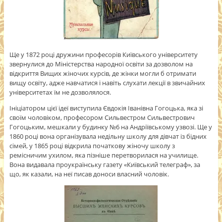
Ще у 1872 році дружини професорів Київського університету
звернулися до Міністерства народної освіти за дозволом на
відкриття Вищих жіночих курсів, де жінки могли б отримати
вищу освіту, адже навчатися і навіть слухати лекції в звичайних
університетах їм не дозволялося.
Ініціатором цієї ідеї виступила Євдокія Іванівна Гогоцька, яка зі
своїм чоловіком, професором Сильвестром Сильвестрович
Гогоцьким, мешкали у будинку №6 на Андріївському узвозі. Ще у
1860 році вона організувала недільну школу для дівчат із бідних
сімей, у 1865 році відкрила початкову жіночу школу з
ремісничим ухилом, яка пізніше перетворилася на училище.
Вона видавала проукраїнську газету «Київський телеграф», за
що, як казали, на неї писав доноси власний чоловік.