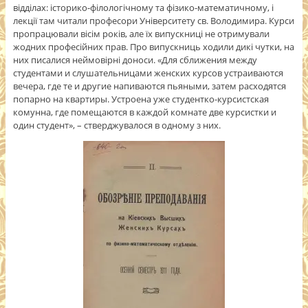
відділах: історико-філологічному та фізико-математичному, і
лекції там читали професори Університету св. Володимира. Курси
пропрацювали вісім років, але їх випускниці не отримували
жодних професійних прав. Про випускниць ходили дикі чутки, на
них писалися неймовірні доноси. «Для сближения между
студентами и слушательницами женских курсов устраиваются
вечера, где те и другие напиваются пьяными, затем расходятся
попарно на квартиры. Устроена уже студентко-курсистская
комунна, где помещаются в каждой комнате две курсистки и
один студент», – стверджувалося в одному з них.