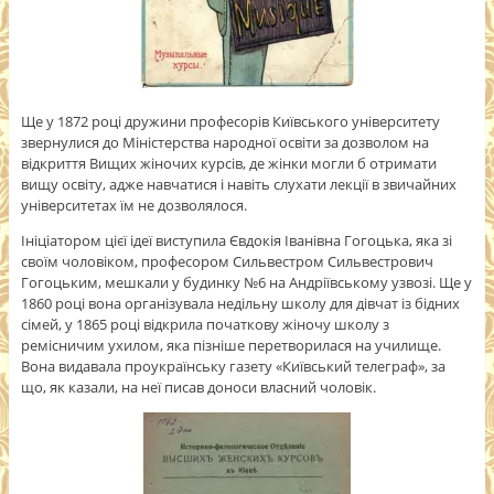
Ще у 1872 році дружини професорів Київського університету
звернулися до Міністерства народної освіти за дозволом на
відкриття Вищих жіночих курсів, де жінки могли б отримати
вищу освіту, адже навчатися і навіть слухати лекції в звичайних
університетах їм не дозволялося.
Ініціатором цієї ідеї виступила Євдокія Іванівна Гогоцька, яка зі
своїм чоловіком, професором Сильвестром Сильвестрович
Гогоцьким, мешкали у будинку №6 на Андріївському узвозі. Ще у
1860 році вона організувала недільну школу для дівчат із бідних
сімей, у 1865 році відкрила початкову жіночу школу з
ремісничим ухилом, яка пізніше перетворилася на училище.
Вона видавала проукраїнську газету «Київський телеграф», за
що, як казали, на неї писав доноси власний чоловік.