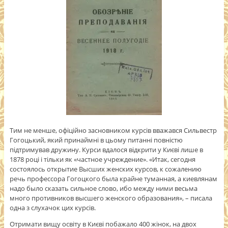
Тим не менше, офіційно засновником курсів вважався Сильвестр
Гогоцький, який принаймні в цьому питанні повністю
підтримував дружину. Курси вдалося відкрити у Києві лише в
1878 році і тільки як «частное учреждение». «Итак, сегодня
состоялось открытие Высших женских курсов, к сожалению
речь профессора Гогоцкого была крайне туманная, а киевлянам
надо было сказать сильное слово, ибо между ними весьма
много противников высшего женского образования», – писала
одна з слухачок цих курсів.
Отримати вищу освіту в Києві побажало 400 жінок, на двох