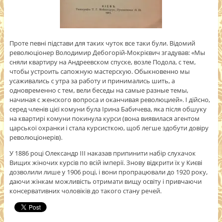
Проте певні підстави для таких чуток все таки були. Відомий
революціонер Володимир Дебогорій-Мокрієвич згадував: «Мы
сняли квартиру на Андреевском спуске, возле Подола, с тем,
чтобы устроить сапожную мастерскую. Обыкновенно мы
усаживались с утра за работу и принимались шить, а
одновременно с тем, вели беседы на самые разные темы,
начиная с женского вопроса и оканчивая революцией». І дійсно,
серед членів цієї комуни була Ірина Бабичева, яка після обшуку
на квартирі комуни покинула курси (вона виявилася агентом
царської охранки і стала курсисткою, щоб легше здобути довіру
революціонерів).
У 1886 році Олександр ІІІ наказав припинити набір слухачок
Вищих жіночих курсів по всій імперії. Знову відкрити їх у Києві
дозволили лише у 1906 році, і вони пропрацювали до 1920 року,
даючи жінкам можливість отримати вищу освіту і привчаючи
консервативних чоловіків до такого стану речей.