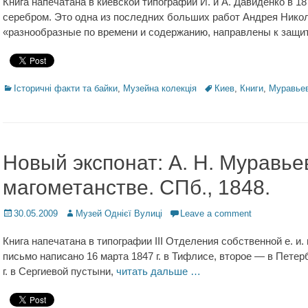
Книга напечатана в киевской типографии И. и А. Давиденко в 1
серебром. Это одна из последних больших работ Андрея Никол
«разнообразные по времени и содержанию, направлены к защи
Categories
Історичні факти та байки
,
Музейна колекція
Tags
Киев
,
Книги
,
Муравье
Новый экспонат: А. Н. Муравье
магометанстве. СПб., 1848.
Posted
30.05.2009
Author
Музей Однієї Вулиці
Leave a comment
on
Книга напечатана в типографии III Отделения собственной е. и.
письмо написано 16 марта 1847 г. в Тифлисе, второе — в Петерб
г. в Сергиевой пустыни,
читать дальше …