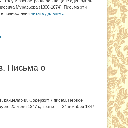
871 году и распостранялась по цене один рубль
аевича Муравьева (1806-1874). Письма эти,
те православия
читать дальше …
в
в. Письма о
 в. канцелярии. Содержит 7 писем. Первое
урге 20 июля 1847 г., третье — 24 декабря 1847