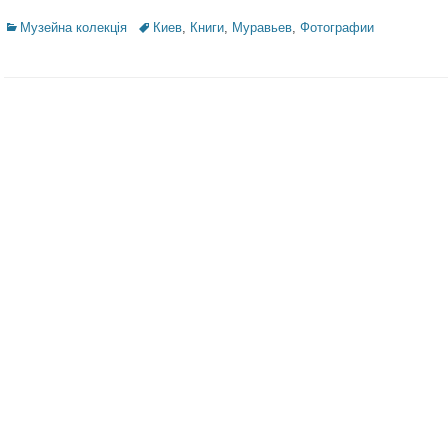
Categories
Музейна колекція
Tags
Киев
,
Книги
,
Муравьев
,
Фотографии