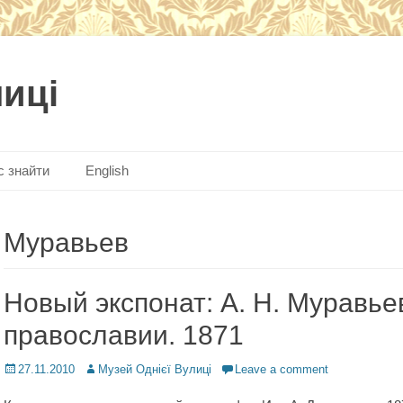
лиці
с знайти
English
Муравьев
Новый экспонат: А. Н. Муравье
православии. 1871
Posted
27.11.2010
Author
Музей Однієї Вулиці
Leave a comment
on