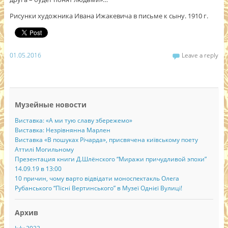
Рисунки художника Ивана Ижакевича в письме к сыну. 1910 г.
01.05.2016
Leave a reply
Музейные новости
Виставка: «А ми тую славу збережемо»
Виставка: Незрівнянна Марлен
Виставка «В пошуках Річарда», присвячена київському поету
Аттилі Могильному
Презентация книги Д.Шлёнского “Миражи причудливой эпохи”
14.09.19 в 13:00
10 причин, чому варто відвідати моноспектакль Олега
Рубанського “Пісні Вертинського” в Музеї Однієї Вулиці!
Архив