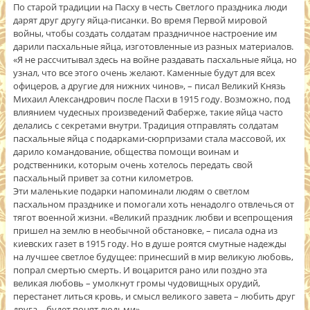
По старой традиции на Пасху в честь Светлого праздника люди
дарят друг другу яйца-писанки. Во время Первой мировой
войны, чтобы создать солдатам праздничное настроение им
дарили пасхальные яйца, изготовленные из разных материалов.
«Я не рассчитывал здесь на войне раздавать пасхальные яйца, но
узнал, что все этого очень желают. Каменные будут для всех
офицеров, а другие для нижних чинов», – писал В
еликий Князь
Михаил Александрович после Пасхи в 1915 году. Возможно, под
влиянием чудесных произведений Фаберже, такие яйца часто
делались с секретами внутри. Традиция отправлять солдатам
пасхальные яйца с подарками-сюрпризами стала массовой, их
дарило командование, общества помощи воинам и
родственники, которым очень хотелось передать свой
пасхальный привет за сотни километров.
Эти маленькие подарки напоминали людям о светлом
пасхальном празднике и помогали хоть ненадолго отвлечься от
тягот военной жизни. «Великий праздник любви и всепрощения
пришел на землю в необычной обстановке, – писала одна из
киевских газет в 1915 году. Но в душе роятся смутные надежды
на лучшее светлое будущее: принесший в мир великую любовь,
попрал смертью смерть. И воцарится рано или поздно эта
великая любовь – умолкнут громы чудовищных орудий,
перестанет литься кровь, и смысл великого завета – любить друг
друга – будет понят людьми»…