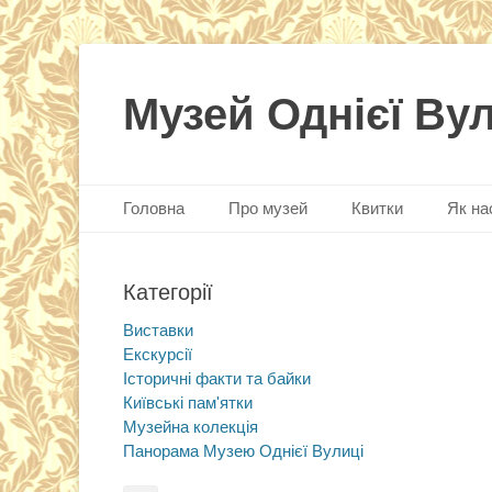
Музей Однієї Ву
Primary Menu
Skip
Головна
Про музей
Квитки
Як на
to
content
Категорії
Виставки
Екскурсії
Історичні факти та байки
Київські пам'ятки
Музейна колекція
Панорама Музею Однієї Вулиці