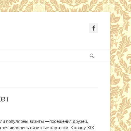
Facebook
Search
кет
али популярны визиты —посещения друзей,
треч являлись визитные карточки. К концу XIX