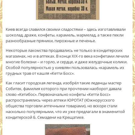
Киев всегда славился своими сладостями – здесь изготавливали
шоколад, драже, конфеты, карамель, мармелад, а также пекли
разнообразные пряники, пирожные и печенье.
Некоторые лакомства продавались не только в кондитерских
магазинах, но и в аптеках. В конце XIХ-го века конфетами лечили
многие болезни – и горло, и сердце, и даже желудочные колики.
Особой популярностью у киевлян пользовалась «карамель из
грудных трав от кашля «Кетти Босс».
Как гласит городская легенда, изобрёл такие леденцы мастер
Собитек, фамилия которого при прочтении наоборот давала
слово «Кетибос». Первоначально конфеты «Кетти Босс»
распространялись через аптеки ЮРОТАТ (Южнорусского
общества торговли аптечными товарами), но вскоре стали
насколько популярными, что их уже предлагали в знаменитой
кондитерской Б. Семадени на Крещатике.