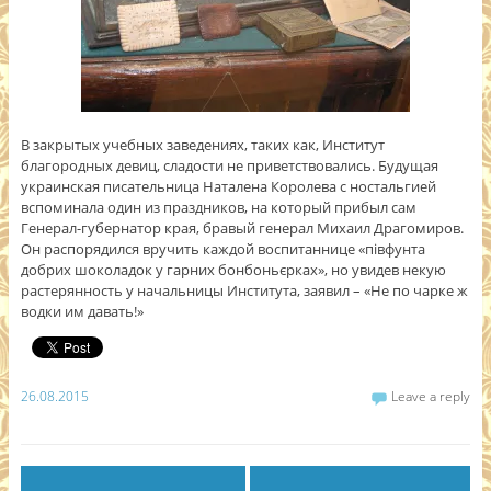
В закрытых учебных заведениях, таких как, Институт
благородных девиц, сладости не приветствовались. Будущая
украинская писательница Наталена Королева с ностальгией
вспоминала один из праздников, на который прибыл сам
Генерал-губернатор края, бравый генерал Михаил Драгомиров.
Он распорядился вручить каждой воспитаннице «півфунта
добрих шоколадок у гарних бонбоньєрках», но увидев некую
растерянность у начальницы Института, заявил – «Не по чарке ж
водки им давать!»
26.08.2015
Leave a reply