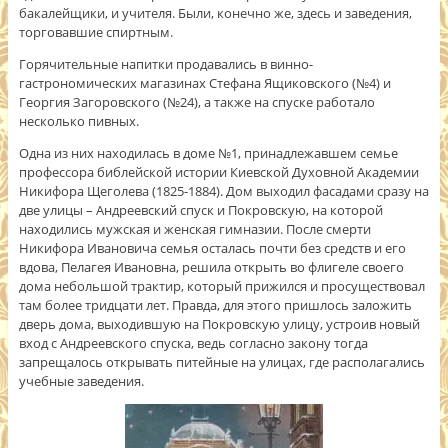
бакалейщики, и учителя. Были, конечно же, здесь и заведения,
торговавшие спиртным.
Горячительные напитки продавались в винно-
гастрономических магазинах Стефана Ящиковского (№4) и
Георгия Загоровского (№24), а также на спуске работало
несколько пивных.
Одна из них находилась в доме №1, принадлежавшем семье
профессора библейской истории Киевской Духовной Академии
Никифора Щеголева (1825-1884). Дом выходил фасадами сразу на
две улицы – Андреевский спуск и Покровскую, на которой
находились мужская и женская гимназии. После смерти
Никифора Ивановича семья осталась почти без средств и его
вдова, Пелагея Ивановна, решила открыть во флигеле своего
дома небольшой трактир, который прижился и просуществовал
там более тридцати лет. Правда, для этого пришлось заложить
дверь дома, выходившую на Покровскую улицу, устроив новый
вход с Андреевского спуска, ведь согласно закону тогда
запрещалось открывать питейные на улицах, где располагались
учебные заведения.