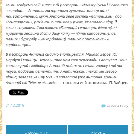
«
А ми згадуємо свій київський ресторан – «Княжу Русь» і її славного
господаря – Антонія, гастронома-гурмана, знавця вин і
найвитонченішої кухні. Антоній звав гостей «патріціями» або
«сенатора­ми», рахівницю тримав у руках, як Аполлон ліру, й
казав, стукаючи її костками: «Патріції, сенатори, філософи і
музагети зволили з’їсти дику качку — п’ять карбованців, дві
пляшки бургунду – 24 карбованці, пляш­ка понте-кане – 8
карбованців…
В ресторані Антонія сидимо вчотирьох: я, Микола Зеров, Ю.
Нарбут і Кошиць. Зеров читає нам свої переклади з Катулла. Наш
«виночерпій і хлібодар» Антоній побожно схиляє голову і під час
паузи, подавши автентичний латинський текст кінцевого
вірша, заявляє: «Сину муз, Ти заплатив уже Антонію, грошей
Антоній від Тебе не візьме!
», – с ностальгией вспоминал П. Зайцев.
21.12.2015
Leave a reply
« Previous
Next »