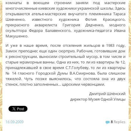
комнаты в воющем строении заняли под мастерские
многочисленные киевские художники украинской школы. Здесь
открываются ателье-мастерские внучатого племянника Тараса
Шевченко, известного художника Фотия Красицкого,
прекрасного акварелиста Григория Дядченко, модного
скульптора Федора Балавенского, художника-педагога Ивана
Макушенко.
И уже в наше время, после отселения жильцов в 1983 году,
Замок преподнес еще один сюрприз. Рабочие, готовившие дом
к реконструкции, выносили строительный мусор, в том числе и
старые мраморные ванны. Одна из них, то ли из квартиры № 12,
принадлежавшей в свое время С.Т.Голубеву, то ли из квартиры
№ 14 гласного Городской Думы В.А.Смирнова, была слишком
тяжелой. Чуть позже выяснилось, что состояла она из двух
стенок, плотно заполненных… царскими червонцами.
Дмитрий Шлёнский
директор Музея Одной Улицы
16.09.2009
8
Replies