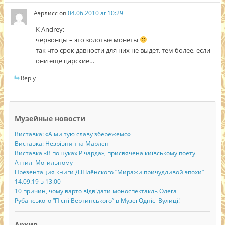
Аэрлисс
on
04.06.2010 at 10:29
К Andrey:
червонцы – это золотые монеты
так что срок давности для них не выдет, тем более, если
они еще царские…
Reply
Музейные новости
Виставка: «А ми тую славу збережемо»
Виставка: Незрівнянна Марлен
Виставка «В пошуках Річарда», присвячена київському поету
Аттилі Могильному
Презентация книги Д.Шлёнского “Миражи причудливой эпохи”
14.09.19 в 13:00
10 причин, чому варто відвідати моноспектакль Олега
Рубанського “Пісні Вертинського” в Музеї Однієї Вулиці!
Архив