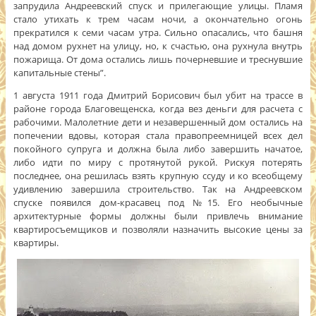
запрудила Андреевский спуск и прилегающие улицы. Пламя
стало утихать к трем часам ночи, а окончательно огонь
прекратился к семи часам утра. Сильно опасались, что башня
над домом рухнет на улицу, но, к счастью, она рухнула внутрь
пожарища. От дома остались лишь почерневшие и треснувшие
капитальные стены”.
1 августа 1911 года Дмитрий Борисович был убит на трассе в
районе города Благовещенска, когда вез деньги для расчета с
рабочими. Малолетние дети и незавершенный дом остались на
попечении вдовы, которая стала правопреемницей всех дел
покойного супруга и должна была либо завершить начатое,
либо идти по миру с протянутой рукой. Рискуя потерять
последнее, она решилась взять крупную ссуду и ко всеобщему
удивлению завершила строительство. Так на Андреевском
спуске появился дом-красавец под №15. Его необычные
архитектурные формы должны были привлечь внимание
квартиросъемщиков и позволяли назначить высокие цены за
квартиры.