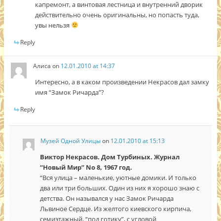
капремонт, а винтовая лестница и внутренний дворик
действительно очень оригинальны, но попасть туда,
увы нельзя
Reply
Алиса
on
12.01.2010 at 14:37
Интересно, а в каком произведении Некрасов дал замку
имя “Замок Ричарда”?
Reply
Музей Одной Улицы
on
12.01.2010 at 15:13
Виктор Некрасов. Дом Турбиных. Журнал
“Новый Мир” No 8, 1967 год.
“Вся улица – маленькие, уютные домики. И только
два или три больших. Один из них я хорошо знаю с
детства. Он назывался у нас Замок Ричарда
Львиное Сердце. Из желтого киевского кирпича,
семиэтажный, “под готику”, с угловой