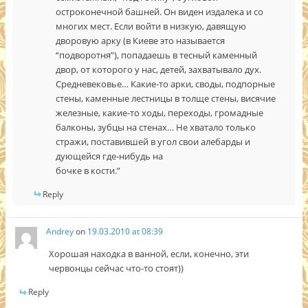
остроконечной башней. Он виден издалека и со
многих мест. Если войти в низкую, давящую
дворовую арку (в Киеве это называется
“подворотня”), попадаешь в тесный каменный
двор, от которого у нас, детей, захватывало дух.
Средневековье… Какие-то арки, своды, подпорные
стены, каменные лестницы в толще стены, висячие
железные, какие-то ходы, переходы, громадные
балконы, зубцы на стенах… Не хватало только
стражи, поставившей в угол свои алебарды и
дующейся где-нибудь на
бочке в кости.”
Reply
Andrey
on
19.03.2010 at 08:39
Хорошая находка в ванной, если, конечно, эти
червонцы сейчас что-то стоят))
Reply