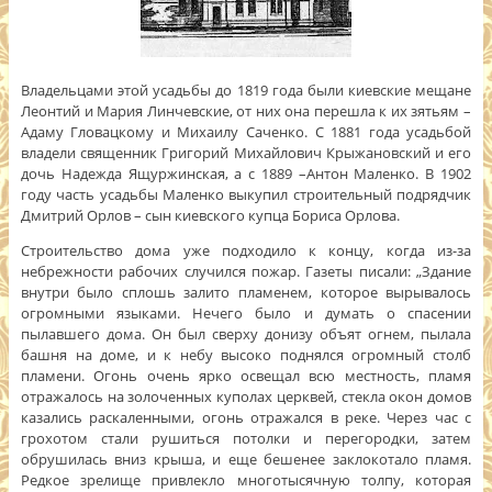
Владельцами этой усадьбы до 1819 года были киевские мещане
Леонтий и Мария Линчевские, от них она перешла к их зятьям –
Адаму Гловацкому и Михаилу Саченко. С 1881 года усадьбой
владели священник Григорий Михайлович Крыжановский и его
дочь Надежда Ящуржинская, а с 1889 –Антон Маленко. В 1902
году часть усадьбы Маленко выкупил строительный подрядчик
Дмитрий Орлов – сын киевского купца Бориса Орлова.
Строительство дома уже подходило к концу, когда из-за
небрежности рабочих случился пожар. Газеты писали: „Здание
внутри было сплошь залито пламенем, которое вырывалось
огромными языками. Нечего было и думать о спасении
пылавшего дома. Он был сверху донизу объят огнем, пылала
башня на доме, и к небу высоко поднялся огромный столб
пламени. Огонь очень ярко освещал всю местность, пламя
отражалось на золоченных куполах церквей, стекла окон домов
казались раскаленными, огонь отражался в реке. Через час с
грохотом стали рушиться потолки и перегородки, затем
обрушилась вниз крыша, и еще бешенее заклокотало пламя.
Редкое зрелище привлекло многотысячную толпу, которая