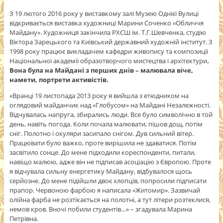
З 19 лютого 2016 року у виставкому залі Музею Однієї Вулиці
відкривається виставка художниці Марини Соченко «Обличчя
Майдану». Художниця закінчила РХСШ ім. Т.Г.Шевченка, студію
Віктора Зарецького та Київський державний художній інститут. З
1998 року працює викладачем кафедри живопису та композиції
Національної академії образотворчого мистецтва і архітектури
.
Вона була на Майдані з перших днів – малювала віче,
намети, портрети активістів.
«Вранці 19 листопада 2013 року я вийшла з етюдником на
оглядовий майданчик над «Глобусом» на Майдані Незалежності.
Відчувалась напруга, збирались люди. Все було символічно в той
день, навіть погода. Коли почала малювати, пішов дощ, потім
сніг. Полотно і окуляри засипало снігом. Дув сильний вітер.
Працювати було важко, проте вирішила не здаватися. Потім
засвітило сонце. До мене підходили кореспонденти, питали,
навіщо малюю, адже він не підписав асоціацію з Європою. Проте
я відчувала сильну енергетику Майдану, відбувалося щось
серйозне. До мене підійшли двоє хлопців, попросили підписати
прапор. Червоною фарбою я написала «Житомир». Зазвичай
олійна фарба не розтікається на полотні, а тут літери розтеклися,
немов кров. Вночі побили студентів…» – згадувала Марина
Петрівна.