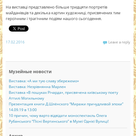
На виставці представлено більше тридцяти портретів
майданівців та декілька картин художниці, присвячених тим
героїчним і трагічним подіям нашого сьогодення.
17.02.2016
Leave a reply
Музейные новости
Виставка: «А ми тую славу збережемо»
Виставка: Незрівнянна Марлен
Виставка «В пошуках Річарда», присвячена київському поету
Аттилі Могильному
Презентация книги Д.Шлёнского “Миражи причудливой эпохи”
14.09.19 в 13:00
10 причин, чому варто відвідати моноспектакль Олега
Рубанського “Пісні Вертинського” в Музеї Однієї Вулиці!
Архив