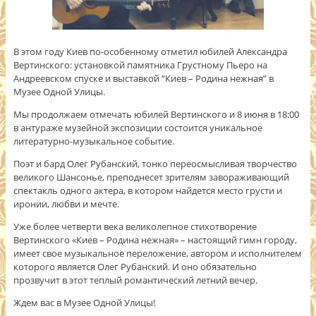
В этом году Киев по-особенному отметил юбилей Александра
Вертинского: установкой памятника Грустному Пьеро на
Андреевском спуске и выставкой “Киев – Родина нежная” в
Музее Одной Улицы.
Мы продолжаем отмечать юбилей Вертинского и 8 июня в 18:00
в антураже музейной экспозиции состоится уникальное
литературно-музыкальное событие.
Поэт и бард Олег Рубанский, тонко переосмысливая творчество
великого Шансонье, преподнесет зрителям завораживающий
спектакль одного актера, в котором найдется место грусти и
иронии, любви и мечте.
Уже более четверти века великолепное стихотворение
Вертинского «Киев – Родина нежная» – настоящий гимн городу,
имеет свое музыкальное переложение, автором и исполнителем
которого является Олег Рубанский. И оно обязательно
прозвучит в этот теплый романтический летний вечер.
Ждем вас в Музее Одной Улицы!