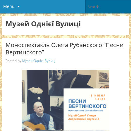
Menu
Музей Однієї Вулиці
Моноспектакль Олега Рубанского “Песни
Вертинского”
Posted by
Музей Однієї Вулиці