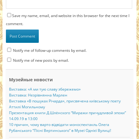
Save my name, email, and website in this browser for the next time I
comment.
Notify me of follow-up comments by email.
Notify me of new posts by email.
Музейные новости
Виставка: «А ми тую славу збережемо»
Виставка: Незрівнянна Марлен
Виставка «В пошуках Річарда», присвячена київському поету
Аттилі Могильному
Презентация книги Д.Шлёнского “Миражи причудливой эпохи”
14.09.19 в 13:00
10 причин, чому варто відвідати моноспектакль Олега
Рубанського “Пісні Вертинського” в Музеї Однієї Вулиці!