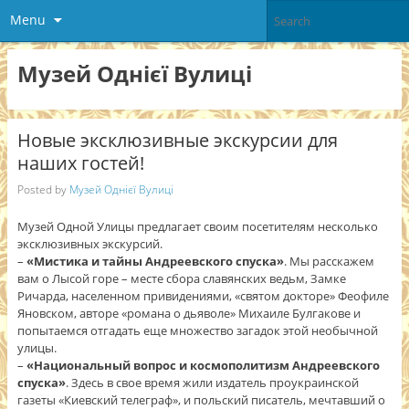
Menu
Музей Однієї Вулиці
Новые эксклюзивные экскурсии для
наших гостей!
Posted by
Музей Однієї Вулиці
Музей Одной Улицы предлагает своим посетителям несколько
эксклюзивных экскурсий.
–
«Мистика и тайны Андреевского спуска»
. Мы расскажем
вам о Лысой горе – месте сбора славянских ведьм, Замке
Ричарда, населенном привидениями, «святом докторе» Феофиле
Яновском, авторе «романа о дьяволе» Михаиле Булгакове и
попытаемся отгадать еще множество загадок этой необычной
улицы.
–
«Национальный вопрос и космополитизм Андреевского
спуска»
. Зде
сь в свое время жили издатель проукраинской
газеты «Киевский телеграф», и польский писатель, мечтавший о