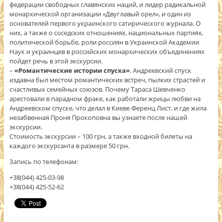
федерации свободных славянских наций, и лидер радикальной
монархической организации «Двуглавый орел», и один из
основателей первого украинского сатирического журнала. О
них, а также о соседских отношениях, национальных партиях,
политической борьбе, роли россиян в Украинской Академии
Наук и украинцев в российских монархических объединениях
пойдет речь в этой экскурсии.
–
«Романтические истории спуска»
. Андреевский спуск
издавна был местом романтических встреч, пылких страстей и
счастливых семейных союзов. Почему Тараса Шевченко
арестовали в парадном фраке, как работали жрицы любви на
Андреевском спуске, что делал в Киеве Ференц Лист, и где жила
незабвенная Проня Прокоповна вы узнаете после нашей
экскурсии.
Стоимость экскурсии – 100 грн, а также входной билеты на
каждого экскурсанта в размере 50 грн.
Запись по телефонам:
+38(044) 425-03-98
+38(044) 425-52-62