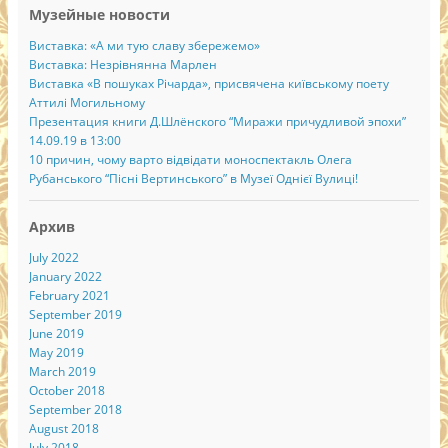
Музейные новости
Виставка: «А ми тую славу збережемо»
Виставка: Незрівнянна Марлен
Виставка «В пошуках Річарда», присвячена київському поету
Аттилі Могильному
Презентация книги Д.Шлёнского “Миражи причудливой эпохи”
14.09.19 в 13:00
10 причин, чому варто відвідати моноспектакль Олега
Рубанського “Пісні Вертинського” в Музеї Однієї Вулиці!
Архив
July 2022
January 2022
February 2021
September 2019
June 2019
May 2019
March 2019
October 2018
September 2018
August 2018
July 2018