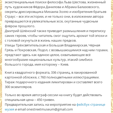
экзистенциальные поиски философа Льва Шестова, жизненный
путь художников Фёдора Данилова и Абрама Балазовского,
секреты дрессировщика Михаила Золло и изобретения братьев
Страус – все эти истории, и не только они, в изложении автора
превращаются в увлекательные эссе, окутанные чудесным
флёром прошлого.
Дмитрий Шлёнский также приводит размышления и переписку
самих героев, чтобы читатель смог ощутить аромат той эпохи и
с головой окунуться в жизнь наших предков.
Улицы Трёхсвятительская и Большая Владимирская, Чёрная
Грязь и Покровская, Подол, с возвышающимися над ним горами,
предстают здесь как единое целое, охватывающее всё
многообразие национальных культур, этакий симбиоз
большого города, имя которому – Киев.
Книга квадратного формата, 336 страниц, в лакированной
картонной обложке, с 760 полноцветными иллюстрациями.
Тираж подарочного издания лимитирован и составляет всего
300 экземпляров.
Только во время автограф-сессии на книгу будет действовать
специальная цена – 450 гривен.
Предварительная запись на мероприятие на
фейсбук-странице
музея
и email onestreetmuseum@gmail.com