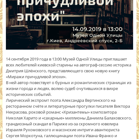
14 сентября 2019 года в 13:00 Музей Одной Улицы приглашает
всех любителей киевской старины на автограф-сессию историка
Дмитрия Шлёнского, представляющего свою новую книгу
«Миражи причудливой эпохи».
В ней автор повествует о бурных и романтических страницах из
жизни города и людях, волею судеб очутившихся в вихре
исторических событий.
Лирический экспромт поэта Александра Вертинского на
ресторанном счёте и литературные прогулки писателя Виктора
Некрасова, роковой романс «Хризан
темы» композитора
Николая Харито и «сахарные» миллионы Даниила Балаховского,
грандиозный скандал в Париже из-за скромного ювелира
Израиля Рухомовского и масонские интриги авантюриста
Сергея Моркотуна, галлюцинации поэта Ивана Франко и