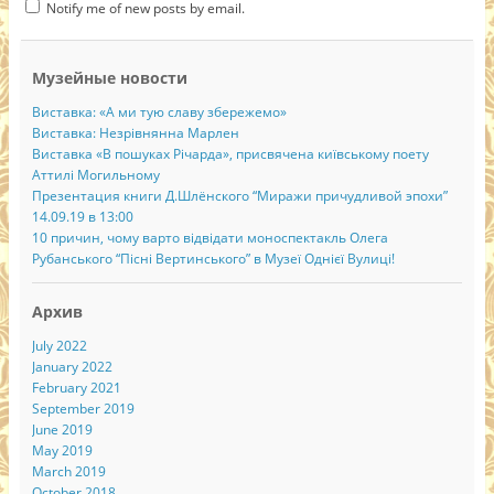
Notify me of new posts by email.
Музейные новости
Виставка: «А ми тую славу збережемо»
Виставка: Незрівнянна Марлен
Виставка «В пошуках Річарда», присвячена київському поету
Аттилі Могильному
Презентация книги Д.Шлёнского “Миражи причудливой эпохи”
14.09.19 в 13:00
10 причин, чому варто відвідати моноспектакль Олега
Рубанського “Пісні Вертинського” в Музеї Однієї Вулиці!
Архив
July 2022
January 2022
February 2021
September 2019
June 2019
May 2019
March 2019
October 2018